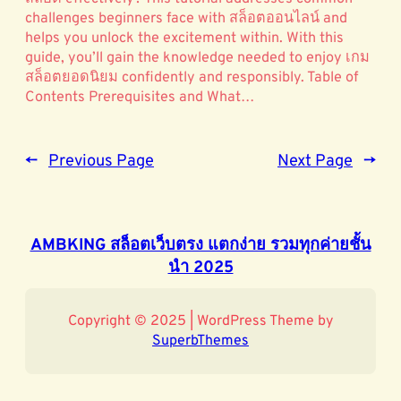
challenges beginners face with สล็อตออนไลน์ and
helps you unlock the excitement within. With this
guide, you’ll gain the knowledge needed to enjoy เกม
สล็อตยอดนิยม confidently and responsibly. Table of
Contents Prerequisites and What…
←
Previous Page
Next Page
→
AMBKING สล็อตเว็บตรง แตกง่าย รวมทุกค่ายชั้น
นำ 2025
Copyright © 2025 | WordPress Theme by
SuperbThemes