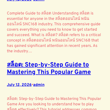
Complete Guide to สล็อต Understanding สล็อต is
essential for anyone in the สล็อตออนไลน์ พนัน
ออนไลน์ SNC168 industry. This comprehensive guide
covers everything you need to know to get started
and succeed. What is สล็อต? สล็อต refers to a critical
concept in สล็อตออนไลน์ พนันออนไลน์ SNC168 that
has gained significant attention in recent years. As
the industry…
สล็อต: Step-by-Step Guide to
Mastering This Popular Game
July 12, 2026
•
admin
สล็อต: Step-by-Step Guide to Mastering This Popular
Game Are you looking to understand how to play
สล็อต effectively? This tutorial addresses common