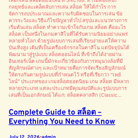
เลือกเล่น สล็อตออนไลน์ ที่ SNC168: ทำไมต้องที่นี่?
กลยุทธ์และเคล็ดลับการเล่น สล็อต ให้ได้กำไร การ
จัดการงบประมาณและความรับผิดชอบในการเล่น ข้อ
ควรระวังและวิธีแก้ไขปัญหาทั่วไป สรุปและแนวทางการ
เริ่มต้นเล่น สล็อต ทำความเข้าใจกับเกม สล็อต คืออะไร
สล็อต เป็นหนึ่งในเกมคาสิโนที่ได้รับความนิยมอย่างแพร่
หลายทั่วโลก ด้วยรูปแบบการเล่นที่เรียบง่ายแต่ให้ความ
บันเทิงสูง เดิมทีเป็นเครื่องจักรกลในคาสิโน แต่ปัจจุบันได้
พัฒนามาสู่รูปแบบ สล็อตออนไลน์ ที่เข้าถึงได้ง่ายผ่าน
อินเทอร์เน็ต เกมนี้มักจะเกี่ยวข้องกับการหมุนวงล้อที่มี
สัญลักษณ์ต่างๆ และเป้าหมายคือการจัดเรียงสัญลักษณ์
ให้ตรงกันตามรูปแบบที่กำหนดไว้ หรือที่เรียกว่า “เพย์
ไลน์” ประเภทของ เกมสล็อตยอดนิยม เกม สล็อต มีหลาก
หลายประเภท แต่ละประเภทมีคุณสมบัติและรูปแบบการ
เล่นที่เป็นเอกลักษณ์ ได้แก่: สล็อตคลาสสิก (Classic…
Complete Guide to สล็อต –
Everything You Need to Know
July 12, 2026
•
admin