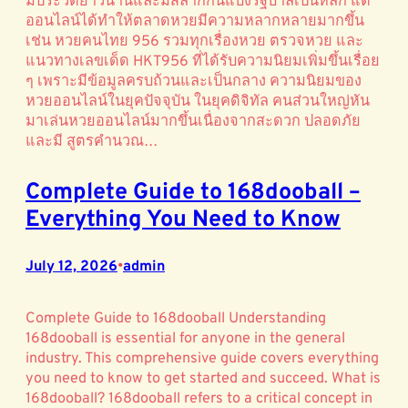
มีประวัติยาวนานและมีสลากกินแบ่งรัฐบาลเป็นหลัก แต่
ออนไลน์ได้ทำให้ตลาดหวยมีความหลากหลายมากขึ้น
เช่น หวยคนไทย 956 รวมทุกเรื่องหวย ตรวจหวย และ
แนวทางเลขเด็ด HKT956 ที่ได้รับความนิยมเพิ่มขึ้นเรื่อย
ๆ เพราะมีข้อมูลครบถ้วนและเป็นกลาง ความนิยมของ
หวยออนไลน์ในยุคปัจจุบัน ในยุคดิจิทัล คนส่วนใหญ่หัน
มาเล่นหวยออนไลน์มากขึ้นเนื่องจากสะดวก ปลอดภัย
และมี สูตรคำนวณ…
Complete Guide to 168dooball –
Everything You Need to Know
July 12, 2026
•
admin
Complete Guide to 168dooball Understanding
168dooball is essential for anyone in the general
industry. This comprehensive guide covers everything
you need to know to get started and succeed. What is
168dooball? 168dooball refers to a critical concept in