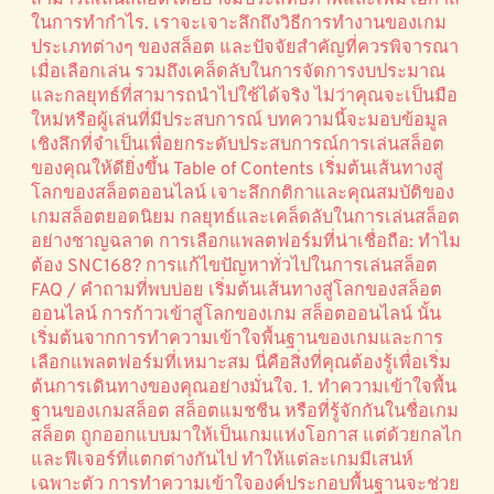
ในการทำกำไร. เราจะเจาะลึกถึงวิธีการทำงานของเกม
ประเภทต่างๆ ของสล็อต และปัจจัยสำคัญที่ควรพิจารณา
เมื่อเลือกเล่น รวมถึงเคล็ดลับในการจัดการงบประมาณ
และกลยุทธ์ที่สามารถนำไปใช้ได้จริง ไม่ว่าคุณจะเป็นมือ
ใหม่หรือผู้เล่นที่มีประสบการณ์ บทความนี้จะมอบข้อมูล
เชิงลึกที่จำเป็นเพื่อยกระดับประสบการณ์การเล่นสล็อต
ของคุณให้ดียิ่งขึ้น Table of Contents เริ่มต้นเส้นทางสู่
โลกของสล็อตออนไลน์ เจาะลึกกติกาและคุณสมบัติของ
เกมสล็อตยอดนิยม กลยุทธ์และเคล็ดลับในการเล่นสล็อต
อย่างชาญฉลาด การเลือกแพลตฟอร์มที่น่าเชื่อถือ: ทำไม
ต้อง SNC168? การแก้ไขปัญหาทั่วไปในการเล่นสล็อต
FAQ / คำถามที่พบบ่อย เริ่มต้นเส้นทางสู่โลกของสล็อต
ออนไลน์ การก้าวเข้าสู่โลกของเกม สล็อตออนไลน์ นั้น
เริ่มต้นจากการทำความเข้าใจพื้นฐานของเกมและการ
เลือกแพลตฟอร์มที่เหมาะสม นี่คือสิ่งที่คุณต้องรู้เพื่อเริ่ม
ต้นการเดินทางของคุณอย่างมั่นใจ. 1. ทำความเข้าใจพื้น
ฐานของเกมสล็อต สล็อตแมชชีน หรือที่รู้จักกันในชื่อเกม
สล็อต ถูกออกแบบมาให้เป็นเกมแห่งโอกาส แต่ด้วยกลไก
และฟีเจอร์ที่แตกต่างกันไป ทำให้แต่ละเกมมีเสน่ห์
เฉพาะตัว การทำความเข้าใจองค์ประกอบพื้นฐานจะช่วย