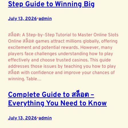
Step Guide to Winning Big
July 13, 2026
•
admin
สล็อต: A Step-by-Step Tutorial to Master Online Slots
Online สล็อต games attract millions globally, offering
excitement and potential rewards. However, many
players face challenges understanding how to play
effectively and choose trusted casinos. This guide
addresses those issues by teaching you how to play
สล็อต with confidence and improve your chances of
winning. Table…
Complete Guide to สล็อต –
Everything You Need to Know
July 13, 2026
•
admin