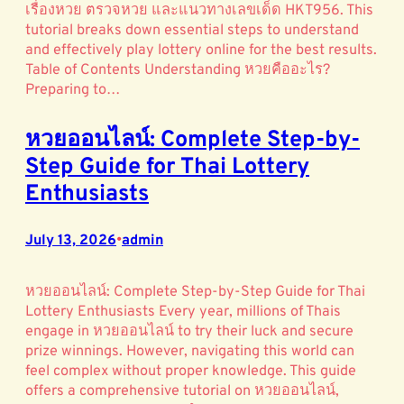
เรื่องหวย ตรวจหวย และแนวทางเลขเด็ด HKT956. This
tutorial breaks down essential steps to understand
and effectively play lottery online for the best results.
Table of Contents Understanding หวยคืออะไร?
Preparing to…
หวยออนไลน์: Complete Step-by-
Step Guide for Thai Lottery
Enthusiasts
July 13, 2026
•
admin
หวยออนไลน์: Complete Step-by-Step Guide for Thai
Lottery Enthusiasts Every year, millions of Thais
engage in หวยออนไลน์ to try their luck and secure
prize winnings. However, navigating this world can
feel complex without proper knowledge. This guide
offers a comprehensive tutorial on หวยออนไลน์,