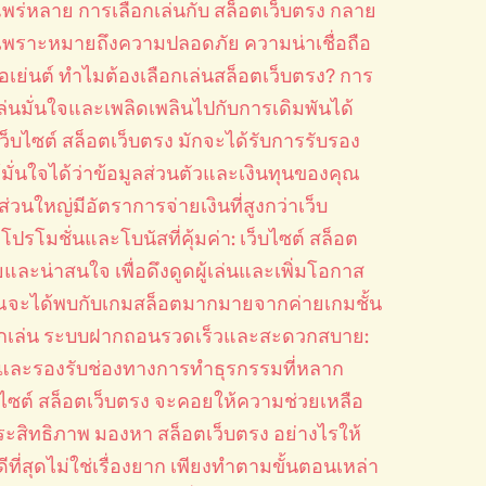
พร่หลาย การเลือกเล่นกับ สล็อตเว็บตรง กลาย
นๆ เพราะหมายถึงความปลอดภัย ความน่าเชื่อถือ
เย่นต์ ทำไมต้องเลือกเล่นสล็อตเว็บตรง? การ
้เล่นมั่นใจและเพลิดเพลินไปกับการเดิมพันได้
เว็บไซต์ สล็อตเว็บตรง มักจะได้รับการรับรอง
่นใจได้ว่าข้อมูลส่วนตัวและเงินทุนของคุณ
่วนใหญ่มีอัตราการจ่ายเงินที่สูงกว่าเว็บ
ปรโมชั่นและโบนัสที่คุ้มค่า: เว็บไซต์ สล็อต
ละน่าสนใจ เพื่อดึงดูดผู้เล่นและเพิ่มโอกาส
ณจะได้พบกับเกมสล็อตมากมายจากค่ายเกมชั้น
ลือกเล่น ระบบฝากถอนรวดเร็วและสะดวกสบาย:
จ และรองรับช่องทางการทำธุรกรรมที่หลาก
็บไซต์ สล็อตเว็บตรง จะคอยให้ความช่วยเหลือ
ระสิทธิภาพ มองหา สล็อตเว็บตรง อย่างไรให้
ี่ดีที่สุดไม่ใช่เรื่องยาก เพียงทำตามขั้นตอนเหล่า