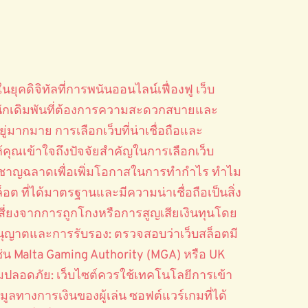
นยุคดิจิทัลที่การพนันออนไลน์เฟื่องฟู เว็บ
บนักเดิมพันที่ต้องการความสะดวกสบายและ
ู่มากมาย การเลือกเว็บที่น่าเชื่อถือและ
ยให้คุณเข้าใจถึงปัจจัยสำคัญในการเลือกเว็บ
างชาญฉลาดเพื่อเพิ่มโอกาสในการทำกำไร ทำไม
สล็อต ที่ได้มาตรฐานและมีความน่าเชื่อถือเป็นสิ่ง
สี่ยงจากการถูกโกงหรือการสูญเสียเงินทุนโดย
 ใบอนุญาตและการรับรอง: ตรวจสอบว่าเว็บสล็อตมี
ช่น Malta Gaming Authority (MGA) หรือ UK
ลอดภัย: เว็บไซต์ควรใช้เทคโนโลยีการเข้า
อมูลทางการเงินของผู้เล่น ซอฟต์แวร์เกมที่ได้