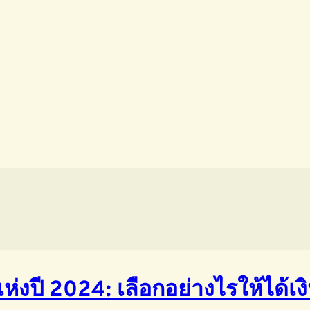
แห่งปี 2024: เลือกอย่างไรให้ได้เง