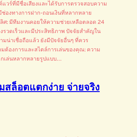
แวร์ที่มีชื่อเสียงและได้รับการตรวจสอบความ
: มีช่องทางการฝาก-ถอนเงินที่หลากหลาย
นเลิศ: มีทีมงานคอยให้ความช่วยเหลือตลอด 24
งรวดเร็วและมีประสิทธิภาพ ปัจจัยสำคัญใน
าเชื่อถือแล้ว ยังมีปัจจัยอื่นๆ ที่ควร
วามต้องการและสไตล์การเล่นของคุณ: ความ
เลือกเล่นหลากหลายรูปแบบ…
มสล็อตแตกง่าย จ่ายจริง