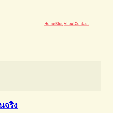
Home
Blog
About
Contact
ินจริง