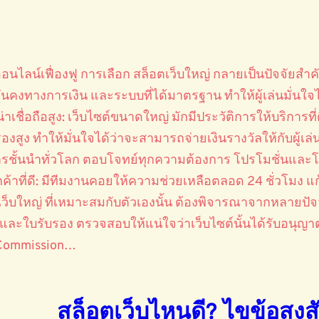
ออนไลน์เฟื่องฟู การเลือก สล็อตเว็บใหญ่ กลายเป็นปัจจัยส
ั่นคงทางการเงิน และระบบที่ได้มาตรฐาน ทำให้ผู้เล่นมั่นใจ
าเชื่อถือสูง: เว็บไซต์ขนาดใหญ่ มักมีประวัติการให้บริการท
องสูง ทำให้มั่นใจได้ว่าจะสามารถจ่ายเงินรางวัลให้กับผู้เล
รชั้นนำทั่วโลก ตอบโจทย์ทุกความต้องการ โปรโมชั่นและโบนั
ูกค้าที่ดี: มีทีมงานคอยให้ความช่วยเหลือตลอด 24 ชั่วโมง แก
็บใหญ่ ที่เหมาะสมกับตัวเองนั้น ต้องพิจารณาจากหลายปัจจ
ตและใบรับรอง ตรวจสอบให้แน่ใจว่าเว็บไซต์นั้นได้รับอนุญาต
g Commission…
สล็อตเว็บไหนดี? ไขข้อสงส