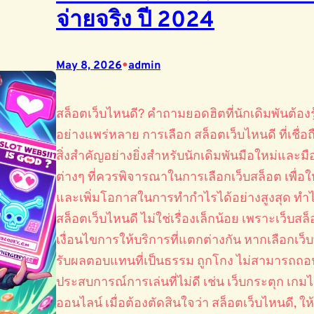
จ่ายจริง ปี 2024
•
May 8, 2026
admin
สล็อตเว็บไหนดี? คำถามยอดฮิตที่นักเดิมพันต้องร
อย่างแพร่หลาย การเลือก สล็อตเว็บไหนดี ที่เชื่
สิ่งสำคัญอย่างยิ่งสำหรับนักเดิมพันมือใหม่และ
ต่างๆ ที่ควรพิจารณาในการเลือกเว็บสล็อต เพื่อ
และเพิ่มโอกาสในการทำกำไรได้อย่างสูงสุด ทำไม
สล็อตเว็บไหนดี ไม่ใช่เรื่องเล็กน้อย เพราะเว็บส
เงื่อนไขการให้บริการที่แตกต่างกัน หากเลือกเว็บท
รับผลตอบแทนที่เป็นธรรม ถูกโกง ไม่สามารถถอนเงิ
ประสบการณ์การเล่นที่ไม่ดี เช่น เว็บกระตุก เกม
ออนไลน์ เมื่อต้องตัดสินใจว่า สล็อตเว็บไหนดี, ใ