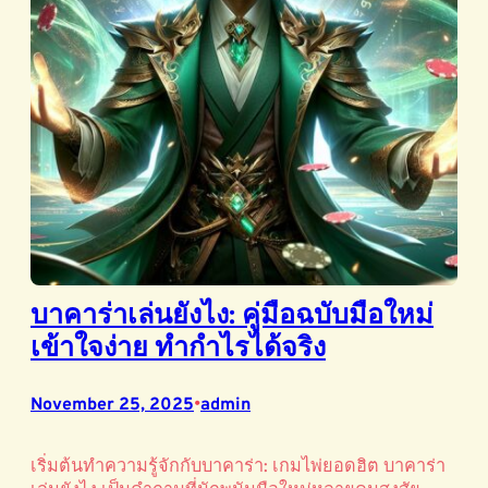
บาคาร่าเล่นยังไง: คู่มือฉบับมือใหม่
เข้าใจง่าย ทำกำไรได้จริง
November 25, 2025
•
admin
เริ่มต้นทำความรู้จักกับบาคาร่า: เกมไพ่ยอดฮิต บาคาร่า