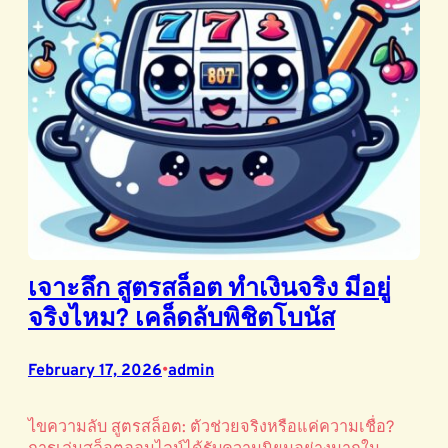
เจาะลึก สูตรสล็อต ทำเงินจริง มีอยู่
จริงไหม? เคล็ดลับพิชิตโบนัส
February 17, 2026
•
admin
ไขความลับ สูตรสล็อต: ตัวช่วยจริงหรือแค่ความเชื่อ?