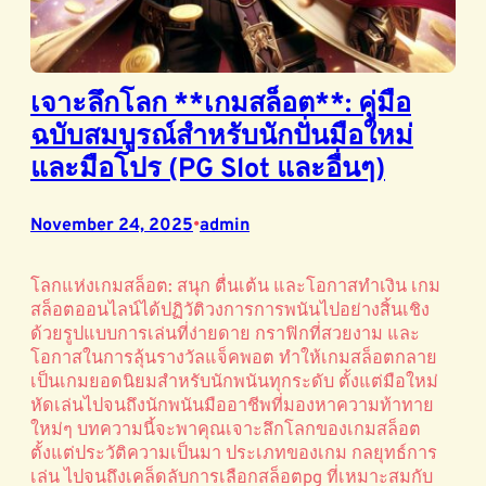
เจาะลึกโลก **เกมสล็อต**: คู่มือ
ฉบับสมบูรณ์สำหรับนักปั่นมือใหม่
และมือโปร (PG Slot และอื่นๆ)
November 24, 2025
•
admin
โลกแห่งเกมสล็อต: สนุก ตื่นเต้น และโอกาสทำเงิน เกม
สล็อตออนไลน์ได้ปฏิวัติวงการการพนันไปอย่างสิ้นเชิง
ด้วยรูปแบบการเล่นที่ง่ายดาย กราฟิกที่สวยงาม และ
โอกาสในการลุ้นรางวัลแจ็คพอต ทำให้เกมสล็อตกลาย
เป็นเกมยอดนิยมสำหรับนักพนันทุกระดับ ตั้งแต่มือใหม่
หัดเล่นไปจนถึงนักพนันมืออาชีพที่มองหาความท้าทาย
ใหม่ๆ บทความนี้จะพาคุณเจาะลึกโลกของเกมสล็อต
ตั้งแต่ประวัติความเป็นมา ประเภทของเกม กลยุทธ์การ
เล่น ไปจนถึงเคล็ดลับการเลือกสล็อตpg ที่เหมาะสมกับ