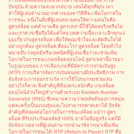
การเล่นสล็อตออนไลน์ได้รับความนิยมอย่างมากใน
ปัจจุบัน ด้วยความสะดวกสบาย เล่นได้ทุกที่ทุกเวลา
ทำให้ผู้เล่นจำนวนมากต่างมองหาวิธีที่จะเพิ่มโอกาสใน
การชนะ หนึ่งในสิ่งที่ผู้เล่นหลายคนให้ความสนใจคือ
สูตรสล็อต แต่คำถามคือ สูตรเหล่านี้ใช้ได้ผลจริงหรือไม่
และเราควรเชื่อถือได้แค่ไหน บทความนี้จะเจาะลึกทุกแง่
มุมเกี่ยวกับสูตรสล็อต เพื่อให้คุณเข้าใจและตัดสินใจได้
อย่างถูกต้อง สูตรสล็อต คืออะไร? สูตรสล็อต โดยทั่วไป
หมายถึง กลยุทธ์หรือเทคนิคที่ผู้เล่นเชื่อว่าจะช่วยเพิ่ม
โอกาสในการชนะเกมสล็อตออนไลน์ สูตรเหล่านี้อาจมา
ในรูปแบบของ: การเลือกเกมที่มีอัตราการจ่ายเงินสูง
(RTP) การบริหารจัดการเงินทุนอย่างมีประสิทธิภาพ การ
จับจังหวะการออกรางวัล การใช้โปรแกรมช่วยเล่น
อย่างไรก็ตาม สิ่งสำคัญที่ต้องตระหนักคือ เกมสล็อต
ออนไลน์ส่วนใหญ่ทำงานด้วยระบบ Random Number
Generator (RNG) ซึ่งหมายความว่าผลลัพธ์ของการหมุน
แต่ละครั้งเป็นแบบสุ่มและไม่สามารถคาดเดาได้ ปัจจัย
สำคัญที่ส่งผลต่อโอกาสในการชนะสล็อต แม้ว่า สูตร
สล็อต ที่รับประกันผลลัพธ์ 100% อาจไม่มีอยู่จริง แต่ก็มี
ปัจจัยบางอย่างที่ผู้เล่นสามารถนำมาพิจารณาเพื่อเพิ่ม
โอกาสในการชนะได้: RTP (Return to Player) RTP คือ