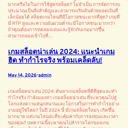
มากหรือไม่ในการใช้สูตรสล็อต? ไม่จำเป็น การจัดการงบ
ประมาณเป็นสิ่งสำคัญและสามารถเริ่มต้นด้วยยอดเงินที่
เล็กน้อยได้ สล็อตเกมไหนที่มีโอกาสชนะมากที่สุด? เกมที่
มี RTP สูงและความผันผวนต่ำจะมีโอกาสชนะมากกว่า
ถ้าคุณต้องการทดลองเล่นและรู้จักกับเกมมากขึ้น
สามารถลองเข้าไปที่…
เกมสล็อตน่าเล่น 2024: แนะนำเกม
ฮิต ทำกำไรจริง พร้อมเคล็ดลับ!
May 14, 2026
•
admin
เกมสล็อตน่าเล่น 2024: ค้นหาเกมสล็อตที่ดีที่สุดและทำ
กำไรจริง กำลังมองหา เกมสล็อตน่าเล่น ที่จะพาคุณไปสู่
โลกแห่งความสนุกสนานและโอกาสในการทำกำไรอย่าง
งามอยู่ใช่ไหม? ในปี 2024 นี้ มีเกมสล็อตใหม่ๆ เกิดขึ้น
มากมาย แต่เกมไหนล่ะที่จะคุ้มค่ากับการลงทุนและเวลา
ของคุณ? บทความนี้จะพาคุณไปสำรวจโลกของเกม