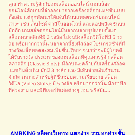
คุณ ทำความรู้จักกับเกมสล็อตออนไลน์ เกมสล็อต
ออนไลน์คือเกมที่จำลองมาจากเครื่องสล็อตแมชชีนแบบ
ดั้งเดิม แต่ถูกพัฒนาให้เล่นได้บนแพลตฟอร์มออนไลน์
ต่างๆ เช่น เว็บไซต์ คาสิโนออนไลน์ และแอปพลิเคชันบน
มือถือ เกมสล็อตออนไลน์มีหลากหลายรูปแบบ ตั้งแต่
สล็อตคลาสสิกที่มี 3 วงล้อ ไปจนถึงสล็อตวิดีโอที่มี 5 วง
ล้อ หรือมากกว่านั้น นอกจากนี้ยังมีสล็อตโปรเกรสซีฟที่มี
รางวัลแจ็คพอตสะสมเพิ่มขึ้นเรื่อยๆ จนกว่าจะมีผู้โชคดี
ได้รับรางวัล ประเภทของเกมสล็อตที่คุณควรรู้จัก สล็อต
คลาสสิก (Classic Slots): มีลักษณะคล้ายกับเครื่องสล็อต
แมชชีนดั้งเดิม มักมี 3 วงล้อ และมีเส้นจ่ายเงินจำนวน
จำกัด เหมาะสำหรับผู้ที่ชื่นชอบความเรียบง่าย สล็อต
วิดีโอ (Video Slots): มี 5 วงล้อ หรือมากกว่านั้น มีกราฟิก
ที่สวยงาม และมีฟีเจอร์พิเศษต่างๆ เช่น ฟรีสปิน…
AMBKING สล็อตเว็บตรง แตกง่าย รวมทุกค่ายชั้น