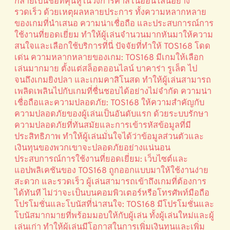
กลายเป็นชื่อที่คุ้นหูในวงการคาสิโนออนไลน์อย่าง
รวดเร็ว ด้วยเหตุผลหลายประการ ทั้งความหลากหลาย
ของเกมที่นำเสนอ ความน่าเชื่อถือ และประสบการณ์การ
ใช้งานที่ยอดเยี่ยม ทำให้ผู้เล่นจำนวนมากหันมาให้ความ
สนใจและเลือกใช้บริการที่นี่ ปัจจัยที่ทำให้ TOS168 โดด
เด่น ความหลากหลายของเกม: TOS168 มีเกมให้เลือก
เล่นมากมาย ตั้งแต่สล็อตออนไลน์ บาคาร่า รูเล็ต ไป
จนถึงเกมยิงปลา และเกมคาสิโนสด ทำให้ผู้เล่นสามารถ
เพลิดเพลินไปกับเกมที่ชื่นชอบได้อย่างไม่จำกัด ความน่า
เชื่อถือและความปลอดภัย: TOS168 ให้ความสำคัญกับ
ความปลอดภัยของผู้เล่นเป็นอันดับแรก ด้วยระบบรักษา
ความปลอดภัยที่ทันสมัยและการเข้ารหัสข้อมูลที่มี
ประสิทธิภาพ ทำให้ผู้เล่นมั่นใจได้ว่าข้อมูลส่วนตัวและ
เงินทุนของพวกเขาจะปลอดภัยอย่างแน่นอน
ประสบการณ์การใช้งานที่ยอดเยี่ยม: เว็บไซต์และ
แอปพลิเคชันของ TOS168 ถูกออกแบบมาให้ใช้งานง่าย
สะดวก และรวดเร็ว ผู้เล่นสามารถเข้าถึงเกมที่ต้องการ
ได้ทันที ไม่ว่าจะเป็นบนคอมพิวเตอร์หรือโทรศัพท์มือถือ
โปรโมชั่นและโบนัสที่น่าสนใจ: TOS168 มีโปรโมชั่นและ
โบนัสมากมายที่พร้อมมอบให้กับผู้เล่น ทั้งผู้เล่นใหม่และผู้
เล่นเก่า ทำให้ผู้เล่นมีโอกาสในการเพิ่มเงินทุนและเพิ่ม