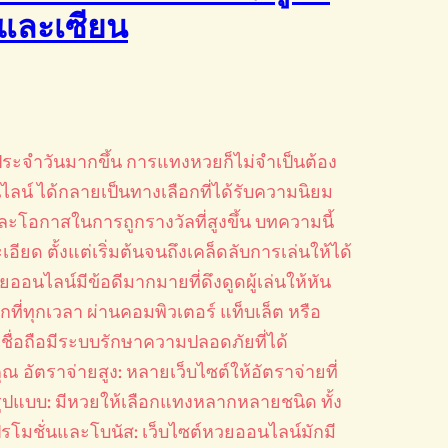
่และเซียน
ตประจำวันมากขึ้น การแทงหวยก็ไม่จำเป็นต้อง
ลน์ ได้กลายเป็นทางเลือกที่ได้รับความนิยม
โอกาสในการถูกรางวัลที่สูงขึ้น บทความนี้
ยด ตั้งแต่เริ่มต้นจนถึงเคล็ดลับการเล่นให้ได้
นไลน์มีข้อดีมากมายที่ดึงดูดผู้เล่นให้หัน
กที่ทุกเวลา ผ่านคอมพิวเตอร์ แท็บเล็ต หรือ
ชื่อถือมีระบบรักษาความปลอดภัยที่ได้
 อัตราจ่ายสูง: หลายเว็บไซต์ให้อัตราจ่ายที่
รูปแบบ: มีหวยให้เลือกแทงหลากหลายชนิด ทั้ง
รโมชั่นและโบนัส: เว็บไซต์หวยออนไลน์มักมี