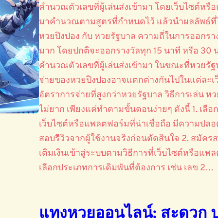
คำนวณตัวเลขที่ผู้เล่นส่งเข้ามา โดยเว็บไซต์หรื
มาคำนวณตามสูตรที่กำหนดไว้ แล้วนำผลลัพธ์ที่
หวยปิงปอง กับ หวยรัฐบาล ความถี่ในการออกราง
มาก โดยปกติจะออกรางวัลทุก 15 นาที หรือ 30 น
คำนวณตัวเลขที่ผู้เล่นส่งเข้ามา ในขณะที่หวยรั
จ่ายของหวยปิงปองอาจแตกต่างกันไปในแต่ละเว็
อัตราการจ่ายที่สูงกว่าหวยรัฐบาล วิธีการเล่น ห
ไม่ยาก เพียงแค่ทำตามขั้นตอนง่ายๆ ดังนี้ 1. เลื
เว็บไซต์หรือแพลตฟอร์มที่น่าเชื่อถือ มีความป
สอบรีวิวจากผู้ใช้งานจริงก่อนตัดสินใจ 2. สมั
เติมเงินเข้าสู่ระบบตามวิธีการที่เว็บไซต์หรือ
เลือกประเภทการเดิมพันที่ต้องการ เช่น เลข 2…
แทงหวยออนไลน์: สะดวก ปลอด