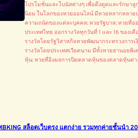
โปรโมชั่นและโบนัสต่างๆ เพื่อดึงดูดและรักษาล
นิยม ในโลกของหวยออนไลน์ มีหวยหลากหลายประ
ความถนัดของแต่ละบุคคล: หวยรัฐบาล: หวยที่
ประเทศไทย ออกรางวัลทุกวันที่ 1 และ 16 ของเดื
รางวัลโดยรัฐวิสาหกิจหวยพัฒนากระทรวงการเ
รางวัลโดยประเทศเวียดนาม มีทั้งหวยฮานอยพ
หุ้น: หวยที่อิงผลการปิดตลาดหุ้นของตลาดหุ้นต่
BKING สล็อตเว็บตรง แตกง่าย รวมทุกค่ายชั้นนำ 2