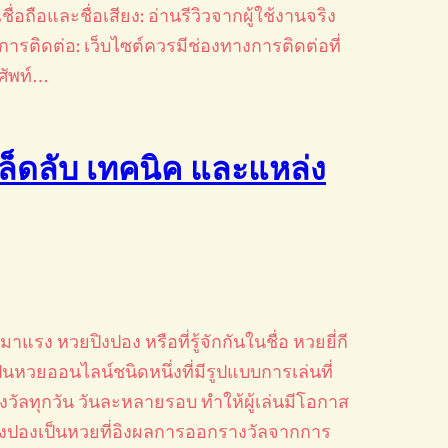
ถือและชื่อเสียง: อ่านรีวิวจากผู้ใช้งานจริง
การติดต่อ: เว็บไซต์ควรมีช่องทางการติดต่อที่
ศัพท์…
ล็ดลับ เทคนิค และแหล่ง
แรง หวยปิงปอง หรือที่รู้จักกันในชื่อ หวยยี่กี
หวยออนไลน์ชนิดหนึ่งที่มีรูปแบบการเล่นที่
ลทุกวัน วันละหลายรอบ ทำให้ผู้เล่นมีโอกาส
ยปิงปองเป็นหวยที่อิงผลการออกรางวัลจากการ