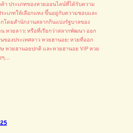
ูกค้า ประเภทของหวยออนไลน์ที่ได้รับความ
เภทให้เลือกแทง ขึ้นอยู่กับความชอบและ
ออกโดยสำนักงานสลากกินแบ่งรัฐบาลของ
อน หวยลาว: หรือที่เรียกว่าสลากพัฒนา ออก
งินของประเทศลาว หวยฮานอย: หวยที่ออก
ิเศษ หวยฮานอยปกติ และหวยฮานอย VIP หวย
างๆ…
025