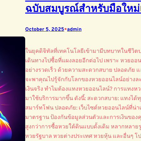
ฉบับสมบูรณ์สำหรับมือใหม
•
October 5, 2025
admin
ในยุคดิจิทัลที่เทคโนโลยีเข้ามามีบทบาทในชีวิ
เดินทางไปซื้อที่แผงลอยอีกต่อไป เพราะ หวยออนไ
อย่างรวดเร็ว ด้วยความสะดวกสบาย ปลอดภัย และ
จะพาคุณไปรู้จักกับโลกของหวยออนไลน์อย่างละเอี
เงินจริง ทำไมต้องแทงหวยออนไลน์? การแทงหวยออ
มาใช้บริการมากขึ้น ดังนี้: สะดวกสบาย: แทงได้ทุ
สมาร์ทโฟน ปลอดภัย: เว็บไซต์หวยออนไลน์ที่น่าเ
มาตรฐาน ป้องกันข้อมูลส่วนตัวและการเงินของคุณ
สูงกว่าการซื้อหวยใต้ดินแบบดั้งเดิม หลากหลาย
หวยรัฐบาล หวยต่างประเทศ หวยหุ้น และอื่นๆ โป