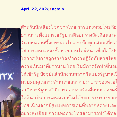
•
April 22, 2026
admin
สำหรับนักเสี่ยงโชคชาวไทย การแทงหวยไทยถือเป
ยาวนาน ตั้งแต่หวยรัฐบาลที่ออกรางวัลเดือนละสอง
วัน บทความนี้จะพาคุณไปเจาะลึกทุกแง่มุมเกี่ย
วิธีการเล่น แหล่งซื้อหวยออนไลน์ที่น่าเชื่อถือ ไป
โอกาสในการถูกรางวัล ทำความรู้จักกับหวยไทย 
ความเป็นมาที่ยาวนาน โดยเริ่มมีการจัดทำขึ้นอย
ได้เข้ารัฐ ปัจจุบันสำนักงานสลากกินแบ่งรัฐบา
ควบคุมดูแลการจำหน่ายสลาก ประเภทของหวยไทย 
ว่า “หวยรัฐบาล” มีการออกรางวัลเดือนละสองครั้ง 
ใต้ดิน: เป็นการเล่นหวยที่ไม่ได้รับการรับรองจ
ไทย เนื่องจากมีรูปแบบการเล่นที่หลากหลายแล
อย่างละเอียด การแทงหวยไทยสามารถทำได้หลายว