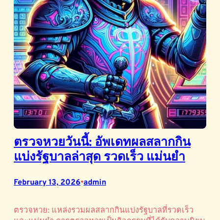
ตรวจหวยวันนี้: อัพเดทผลสลากกิน
แบ่งรัฐบาลล่าสุด รวดเร็ว แม่นยำ
February 13, 2026
•
admin
ตรวจหวย: แหล่งรวมผลสลากกินแบ่งรัฐบาลที่รวดเร็ว