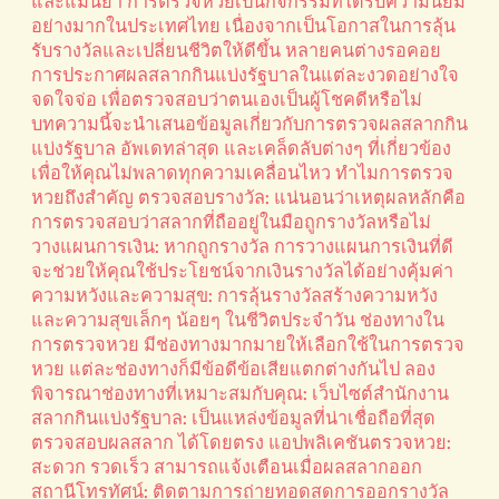
และแม่นยำ การตรวจหวยเป็นกิจกรรมที่ได้รับความนิยม
อย่างมากในประเทศไทย เนื่องจากเป็นโอกาสในการลุ้น
รับรางวัลและเปลี่ยนชีวิตให้ดีขึ้น หลายคนต่างรอคอย
การประกาศผลสลากกินแบ่งรัฐบาลในแต่ละงวดอย่างใจ
จดใจจ่อ เพื่อตรวจสอบว่าตนเองเป็นผู้โชคดีหรือไม่
บทความนี้จะนำเสนอข้อมูลเกี่ยวกับการตรวจผลสลากกิน
แบ่งรัฐบาล อัพเดทล่าสุด และเคล็ดลับต่างๆ ที่เกี่ยวข้อง
เพื่อให้คุณไม่พลาดทุกความเคลื่อนไหว ทำไมการตรวจ
หวยถึงสำคัญ ตรวจสอบรางวัล: แน่นอนว่าเหตุผลหลักคือ
การตรวจสอบว่าสลากที่ถืออยู่ในมือถูกรางวัลหรือไม่
วางแผนการเงิน: หากถูกรางวัล การวางแผนการเงินที่ดี
จะช่วยให้คุณใช้ประโยชน์จากเงินรางวัลได้อย่างคุ้มค่า
ความหวังและความสุข: การลุ้นรางวัลสร้างความหวัง
และความสุขเล็กๆ น้อยๆ ในชีวิตประจำวัน ช่องทางใน
การตรวจหวย มีช่องทางมากมายให้เลือกใช้ในการตรวจ
หวย แต่ละช่องทางก็มีข้อดีข้อเสียแตกต่างกันไป ลอง
พิจารณาช่องทางที่เหมาะสมกับคุณ: เว็บไซต์สำนักงาน
สลากกินแบ่งรัฐบาล: เป็นแหล่งข้อมูลที่น่าเชื่อถือที่สุด
ตรวจสอบผลสลาก ได้โดยตรง แอปพลิเคชันตรวจหวย:
สะดวก รวดเร็ว สามารถแจ้งเตือนเมื่อผลสลากออก
สถานีโทรทัศน์: ติดตามการถ่ายทอดสดการออกรางวัล