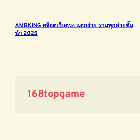
Skip
to
content
AMBKING สล็อตเว็บตรง แตกง่าย รวมทุกค่ายชั้น
นำ 2025
168topgame