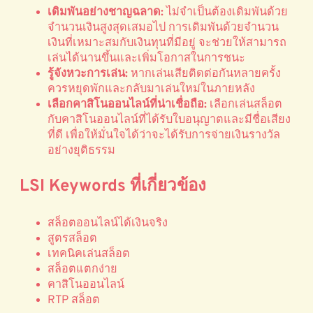
เดิมพันอย่างชาญฉลาด:
ไม่จำเป็นต้องเดิมพันด้วย
จำนวนเงินสูงสุดเสมอไป การเดิมพันด้วยจำนวน
เงินที่เหมาะสมกับเงินทุนที่มีอยู่ จะช่วยให้สามารถ
เล่นได้นานขึ้นและเพิ่มโอกาสในการชนะ
รู้จังหวะการเล่น:
หากเล่นเสียติดต่อกันหลายครั้ง
ควรหยุดพักและกลับมาเล่นใหม่ในภายหลัง
เลือกคาสิโนออนไลน์ที่น่าเชื่อถือ:
เลือกเล่นสล็อต
กับคาสิโนออนไลน์ที่ได้รับใบอนุญาตและมีชื่อเสียง
ที่ดี เพื่อให้มั่นใจได้ว่าจะได้รับการจ่ายเงินรางวัล
อย่างยุติธรรม
LSI Keywords ที่เกี่ยวข้อง
สล็อตออนไลน์ได้เงินจริง
สูตรสล็อต
เทคนิคเล่นสล็อต
สล็อตแตกง่าย
คาสิโนออนไลน์
RTP สล็อต