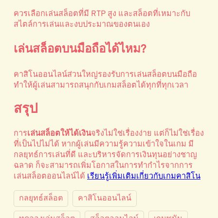
ควรเลือกเล่นสล็อตที่มี RTP สูง และสล็อตที่เหมาะกับ
สไตล์การเล่นและงบประมาณของตนเอง
เล่นสล็อตบนมือถือได้ไหม?
คาสิโนออนไลน์ส่วนใหญ่รองรับการเล่นสล็อตบนมือถือ
ทำให้ผู้เล่นสามารถสนุกกับเกมสล็อตได้ทุกที่ทุกเวลา
สรุป
การ
เล่นสล็อตให้ได้เงิน
จริงไม่ใช่เรื่องง่าย แต่ก็ไม่ใช่เรื่อง
ที่เป็นไปไม่ได้ หากผู้เล่นมีความรู้ความเข้าใจในเกม มี
กลยุทธ์การเล่นที่ดี และบริหารจัดการเงินทุนอย่างชาญ
ฉลาด ก็จะสามารถเพิ่มโอกาสในการทำกำไรจากการ
เล่นสล็อตออนไลน์ได้
เรียนรู้เพิ่มเติมเกี่ยวกับเกมคาสิโน
กลยุทธ์สล็อต
คาสิโนออนไลน์