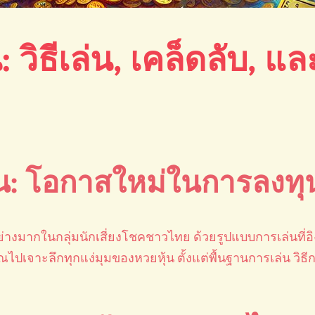
: วิธีเล่น, เคล็ดลับ,
้น: โอกาสใหม่ในการลงทุน
อย่างมากในกลุ่มนักเสี่ยงโชคชาวไทย ด้วยรูปแบบการเล่นที่
าะลึกทุกแง่มุมของหวยหุ้น ตั้งแต่พื้นฐานการเล่น วิธีการ