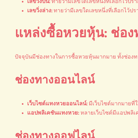
เลขวิ่งบน:
ทายว่ามีเลขใดเลขหนึ่งที่เลือกไว้ปร
เลขวิ่งล่าง:
ทายว่ามีเลขใดเลขหนึ่งที่เลือกไว้ปร
แหล่งซื้อหวยหุ้น: ช่
ปัจจุบันมีช่องทางในการซื้อหวยหุ้นมากมาย ทั้งช่
ช่องทางออนไลน์
เว็บไซต์แทงหวยออนไลน์:
มีเว็บไซต์มากมายที่
แอปพลิเคชันแทงหวย:
หลายเว็บไซต์มีแอปพลิ
ช่องทางออฟไลน์