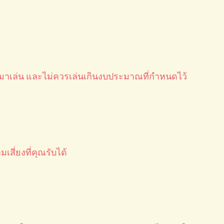
ตมาเล่น และไม่ควรเล่นเกินงบประมาณที่กำหนดไว้
ี่ยงที่คุณรับได้