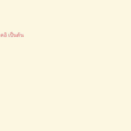
คอิ เป็นต้น