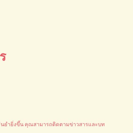
ไร
ม่นยำยิ่งขึ้น คุณสามารถติดตามข่าวสารและบท