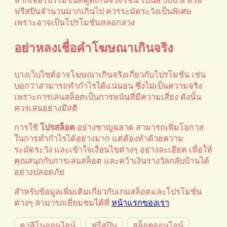
หากเจอโปรโมชั่นที่ดูดีเกินจริง เช่น โบนัส 500% หรือ
ฟรีสปินจำนวนมากเกินไป ควรระมัดระวังเป็นพิเศษ
เพราะอาจเป็นโปรโมชั่นหลอกลวง
อย่าหลงเชื่อคำโฆษณาเกินจริง
บางเว็บไซต์อาจโฆษณาเกินจริงเกี่ยวกับโปรโมชั่น เช่น
บอกว่าสามารถทำกำไรได้แน่นอน ซึ่งไม่เป็นความจริง
เพราะการเล่นสล็อตเป็นการพนันที่มีความเสี่ยง ดังนั้น
ควรเล่นอย่างมีสติ
การใช้
โปรสล็อต
อย่างชาญฉลาด สามารถเพิ่มโอกาส
ในการทำกำไรได้อย่างมาก แต่ต้องทำด้วยความ
ระมัดระวัง และเข้าใจเงื่อนไขต่างๆ อย่างละเอียด เพื่อให้
คุณสนุกกับการเล่นสล็อต และคว้าเงินรางวัลกลับบ้านได้
อย่างปลอดภัย
สำหรับข้อมูลเพิ่มเติมเกี่ยวกับเกมสล็อตและโปรโมชั่น
ต่างๆ สามารถเยี่ยมชมได้ที่
หน้าแรกของเรา
คาสิโนออนไลน์
ฟรีสปิน
สล็อตออนไลน์