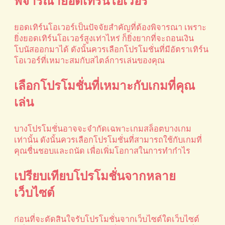
พิจารณายอดเทิร์นโอเวอร์
ยอดเทิร์นโอเวอร์เป็นปัจจัยสำคัญที่ต้องพิจารณา เพราะ
ยิ่งยอดเทิร์นโอเวอร์สูงเท่าไหร่ ก็ยิ่งยากที่จะถอนเงิน
โบนัสออกมาได้ ดังนั้นควรเลือกโปรโมชั่นที่มีอัตราเทิร์น
โอเวอร์ที่เหมาะสมกับสไตล์การเล่นของคุณ
เลือกโปรโมชั่นที่เหมาะกับเกมที่คุณ
เล่น
บางโปรโมชั่นอาจจะจำกัดเฉพาะเกมสล็อตบางเกม
เท่านั้น ดังนั้นควรเลือกโปรโมชั่นที่สามารถใช้กับเกมที่
คุณชื่นชอบและถนัด เพื่อเพิ่มโอกาสในการทำกำไร
เปรียบเทียบโปรโมชั่นจากหลาย
เว็บไซต์
ก่อนที่จะตัดสินใจรับโปรโมชั่นจากเว็บไซต์ใดเว็บไซต์