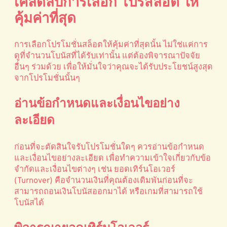
เคล็ดลับการเลือก
โปรสล็อต
ให้
คุ้มค่าที่สุด
การเลือกโปรโมชั่นสล็อตให้คุ้มค่าที่สุดนั้น ไม่ใช่แค่การ
ดูที่จำนวนโบนัสที่ได้รับเท่านั้น แต่ต้องพิจารณาปัจจัย
อื่นๆ ร่วมด้วย เพื่อให้มั่นใจว่าคุณจะได้รับประโยชน์สูงสุด
จากโปรโมชั่นนั้นๆ
อ่านข้อกำหนดและเงื่อนไขอย่าง
ละเอียด
ก่อนที่จะตัดสินใจรับโปรโมชั่นใดๆ ควรอ่านข้อกำหนด
และเงื่อนไขอย่างละเอียด เพื่อทำความเข้าใจเกี่ยวกับข้อ
จำกัดและเงื่อนไขต่างๆ เช่น ยอดเทิร์นโอเวอร์
(Turnover) คือจำนวนเงินที่คุณต้องเดิมพันก่อนที่จะ
สามารถถอนเงินโบนัสออกมาได้ หรือเกมที่สามารถใช้
โบนัสได้